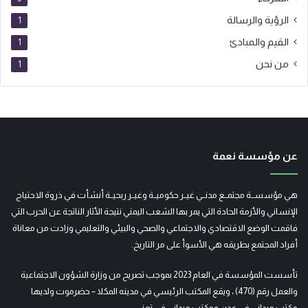
الرؤية والرسالة
1
القيم والمبادئ
1
من نحن
1
عن مؤسسة نعمة
هي مؤسســة مجتمــع مدنــي غيــر حكوميــة وغيــر ربحيــة أنشأت في ذروة الاحتياج
الإنساني والأزمة الحادة التي يمر بها الشعب اليمني نتيجة الأثار الناتجة عن الحرب التي
فاقمت الوضع الاقتصادي والاجتماعي والصحي والبيئي والتعليمي وزادت من معاناة
أفراد المجتمع بطريقه هي الأسوأ على مر التاريخ.
تأسست المؤسسة في العام 2023 بموجب تصريح من وزارة الشؤون الاجتماعية
والعمل رقم (470) ، ويقع المكتب الرئيسي في مدينه المكلا – حضرموت ولديها
مكتب ميداني في عدن ومكتب ميداني في تعز.