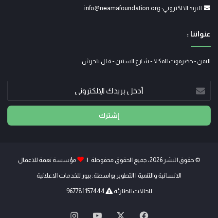
البريد الالكتروني: info@neamafoundation.org
عنواننا :
اليمن - حضرموت المكلا - شارع الستين - فلل باجرش
أدخل
بريدك
الإلكتروني
© حقوق النشر 2026، جميع الحقوق محفوظة |
مؤسسة نعمة للاعمال
الانسانية والتنمية
| التطوير بواسطة:
بيور للخدمات الاعلانية
للحالات الطارئة
967781157444
X
فيسبوك
يوتيوب
انستقرام