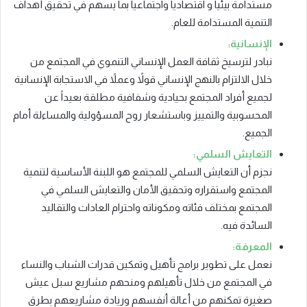
مستدامة بيئياً و اقتصادياً واجتماعياً بما يسهم في تحقيق أهداف
التنمية المستدامة للعام.
الإنسانية
:
نبادر لترسيخ ثقافة العمل الإنساني التنموي في المجتمع من
خلال الالتزام بالنهج الإنساني قولاً وعملاً في الاستجابة الإنسانية
لجميع أفراد المجتمع بحيادية وشفافية مطلقة بعيداً عن
المحسوبية والتمييز وباستشعار روح المسؤولية والمساءلة أمام
الجميع.
التعايش السلمي:
نجزم أن التعايش السلمي للمجتمع هو اللبنة الأساسية لتنمية
المجتمع واستقراره وتحقيق الأمان والتعايش السلمي في
المجتمع بمختلف فئاته ومكوناته واحترام العادات والتقاليد
السائدة فيه.
المعرفة:
نعمل على تطوير برامج تأهيل وتمكين قدرات الشباب والنساء
في المجتمع من خلال تأهيلهم ومنحهم مشاريع سبل عيش
صغيرة تمكنهم من أعالة أنفسهم وريادة مشاريعهم بطرق