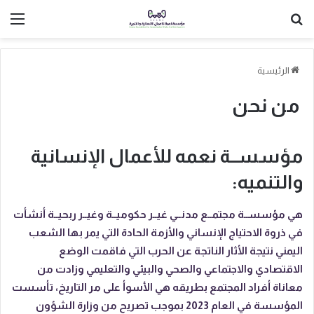
بحث عن
الق
الرئيسية
من نحن
مؤسســة نعمه للأعمال الإنسانية
والتنميه:
هي مؤسســة مجتمــع مدنــي غيــر حكوميــة وغيــر ربحيــة أنشأت
في ذروة الاحتياج الإنساني والأزمة الحادة التي يمر بها الشعب
اليمني نتيجة الأثار الناتجة عن الحرب التي فاقمت الوضع
الاقتصادي والاجتماعي والصحي والبيئي والتعليمي وزادت من
معاناة أفراد المجتمع بطريقه هي الأسوأ على مر التاريخ، تأسست
المؤسسة في العام 2023 بموجب تصريح من وزارة الشؤون