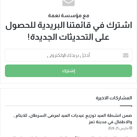
مع مؤسسة نعمة
اشترك في قائمتنا البريدية للحصول
على التحديثات الجديدة!
أ
د
خ
ل
ب
ر
ي
د
المشاركات الاخيرة
ك
ا
ضمن انشطة العيد توزيع عيديات العيد لمرضى السرطان، للايتام ,
ل
والاطفال في مدينة تعز
إ
مارس 25, 2026
ل
ك