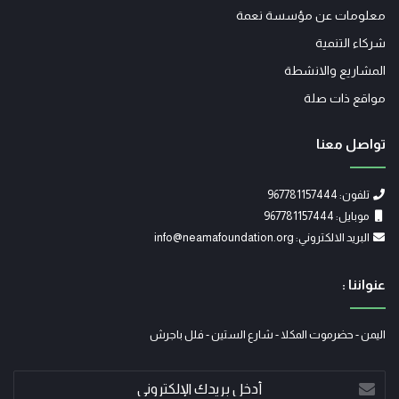
معلومات عن مؤسسة نعمة
شركاء التنمية
المشاريع والانشطة
مواقع ذات صلة
تواصل معنا
تلفون: 967781157444
موبايل: 967781157444
البريد الالكتروني: info@neamafoundation.org
عنواننا :
اليمن - حضرموت المكلا - شارع الستين - فلل باجرش
أدخل
بريدك