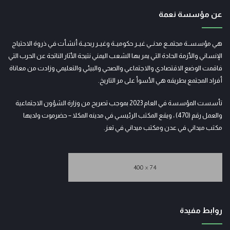
عن مؤسسة نعمة
هي مؤسســة مجتمــع مدنــي غيــر حكوميــة وغيــر ربحيــة أنشأت في ذروة الاحتياج
الإنساني والأزمة الحادة التي يمر بها الشعب اليمني نتيجة الأثار الناتجة عن الحرب التي
فاقمت الوضع الاقتصادي والاجتماعي والصحي والبيئي والتعليمي وزادت من معاناة
أفراد المجتمع بطريقه هي الأسوأ على مر التاريخ.
تأسست المؤسسة في العام 2023 بموجب تصريح من وزارة الشؤون الاجتماعية
والعمل رقم (470) ، ويقع المكتب الرئيسي في مدينه المكلا – حضرموت ولديها
مكتب ميداني في عدن ومكتب ميداني في تعز.
روابط مفيدة