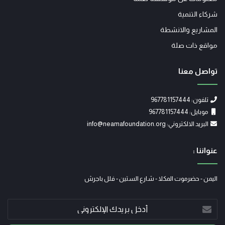
شركاء التنمية
المشاريع والانشطة
مواقع ذات صلة
تواصل معنا
تلفون: 967781157444
موبايل: 967781157444
البريد الالكتروني: info@neamafoundation.org
عنواننا :
اليمن - حضرموت المكلا - شارع الستين - فلل باجرش
أدخل
بريدك