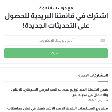
مع مؤسسة نعمة
اشترك في قائمتنا البريدية للحصول
على التحديثات الجديدة!
أ
د
خ
ل
ب
ر
ي
د
المشاركات الاخيرة
ك
ا
ضمن انشطة العيد توزيع عيديات العيد لمرضى السرطان، للايتام ,
ل
والاطفال في مدينة تعز
إ
مارس 25, 2026
ل
ك
مشروع المساعدات النقدية للأسر الاشد ضعفا في ثمان محافظات
ت