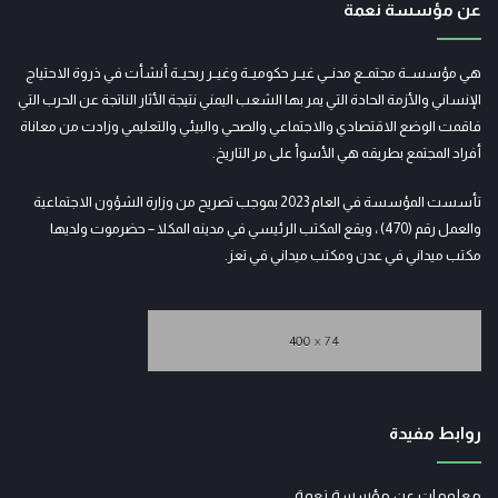
عن مؤسسة نعمة
هي مؤسســة مجتمــع مدنــي غيــر حكوميــة وغيــر ربحيــة أنشأت في ذروة الاحتياج
الإنساني والأزمة الحادة التي يمر بها الشعب اليمني نتيجة الأثار الناتجة عن الحرب التي
فاقمت الوضع الاقتصادي والاجتماعي والصحي والبيئي والتعليمي وزادت من معاناة
أفراد المجتمع بطريقه هي الأسوأ على مر التاريخ.
تأسست المؤسسة في العام 2023 بموجب تصريح من وزارة الشؤون الاجتماعية
والعمل رقم (470) ، ويقع المكتب الرئيسي في مدينه المكلا – حضرموت ولديها
مكتب ميداني في عدن ومكتب ميداني في تعز.
روابط مفيدة
معلومات عن مؤسسة نعمة