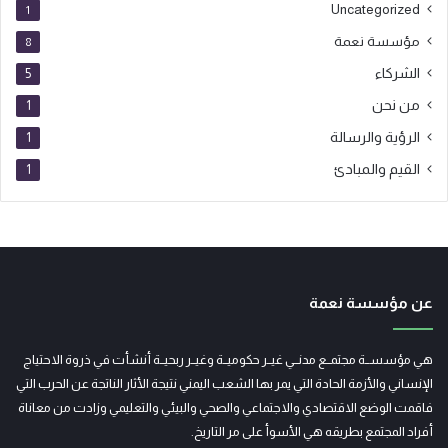
Uncategorized
1
مؤسسة نعمة
8
الشركاء
5
من نحن
1
الرؤية والرسالة
1
القيم والمبادئ
1
عن مؤسسة نعمة
هي مؤسســة مجتمــع مدنــي غيــر حكوميــة وغيــر ربحيــة أنشأت في ذروة الاحتياج
الإنساني والأزمة الحادة التي يمر بها الشعب اليمني نتيجة الأثار الناتجة عن الحرب التي
فاقمت الوضع الاقتصادي والاجتماعي والصحي والبيئي والتعليمي وزادت من معاناة
أفراد المجتمع بطريقه هي الأسوأ على مر التاريخ.