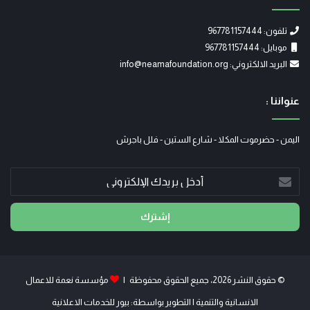
تلفون: 967781157444
موبايل: 967781157444
البريد الالكتروني: info@neamafoundation.org
عنواننا :
اليمن - حضرموت المكلا - شارع الستين - فلل باجرش
أدخل
بريدك
الإلكتروني
© حقوق النشر 2026، جميع الحقوق محفوظة |
مؤسسة نعمة للاعمال
الانسانية والتنمية
| التطوير بواسطة:
بيور للخدمات الاعلانية