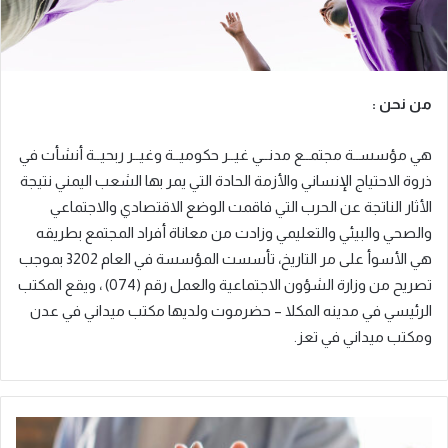
من نحن :
هي مؤسســة مجتمــع مدنــي غيــر حكوميــة وغيــر ربحيــة أنشأت في
ذروة الاحتياج الإنساني والأزمة الحادة التي يمر بها الشعب اليمني نتيجة
الأثار الناتجة عن الحرب التي فاقمت الوضع الاقتصادي والاجتماعي
والصحي والبيئي والتعليمي وزادت من معاناة أفراد المجتمع بطريقه
هي الأسوأ على مر التاريخ، تأسست المؤسسة في العام 2023 بموجب
تصريح من وزارة الشؤون الاجتماعية والعمل رقم (470) ، ويقع المكتب
الرئيسي في مدينه المكلا – حضرموت ولديها مكتب ميداني في عدن
ومكتب ميداني في تعز.