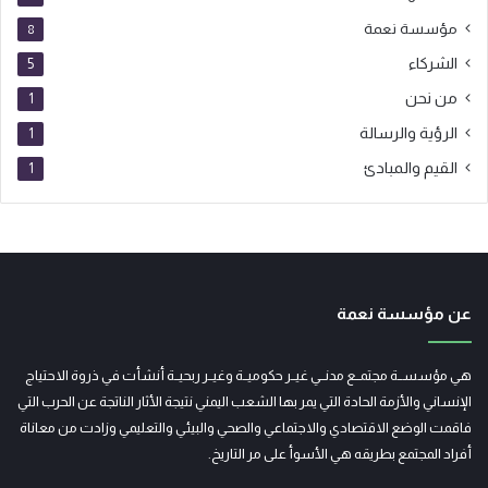
مؤسسة نعمة
8
الشركاء
5
من نحن
1
الرؤية والرسالة
1
القيم والمبادئ
1
عن مؤسسة نعمة
هي مؤسســة مجتمــع مدنــي غيــر حكوميــة وغيــر ربحيــة أنشأت في ذروة الاحتياج
الإنساني والأزمة الحادة التي يمر بها الشعب اليمني نتيجة الأثار الناتجة عن الحرب التي
فاقمت الوضع الاقتصادي والاجتماعي والصحي والبيئي والتعليمي وزادت من معاناة
أفراد المجتمع بطريقه هي الأسوأ على مر التاريخ.