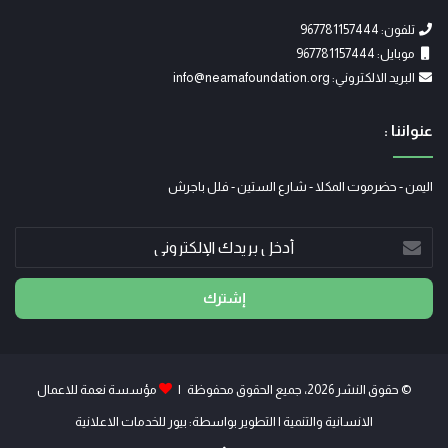
تلفون: 967781157444
موبايل: 967781157444
البريد الالكتروني: info@neamafoundation.org
عنواننا :
اليمن - حضرموت المكلا - شارع الستين - فلل باجرش
أدخل
بريدك
الإلكتروني
© حقوق النشر 2026، جميع الحقوق محفوظة |
مؤسسة نعمة للاعمال
الانسانية والتنمية
| التطوير بواسطة:
بيور للخدمات الاعلانية