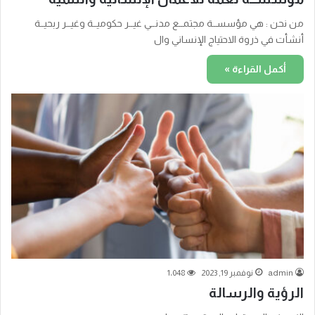
من نحن : هي مؤسســة مجتمــع مدنــي غيــر حكوميــة وغيــر ربحيــة
أنشأت في ذروة الاحتياج الإنساني وال
أكمل القراءة »
admin
نوفمبر 19, 2023
1٬048
الرؤية والرسالة