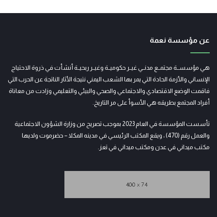
عن مؤسسة نعمة
هي مؤسســة مجتمــع مدنــي غيــر حكوميــة وغيــر ربحيــة أنشأت في ذروة الاحتياج
الإنساني والأزمة الحادة التي يمر بها الشعب اليمني نتيجة الأثار الناتجة عن الحرب التي
فاقمت الوضع الاقتصادي والاجتماعي والصحي والبيئي والتعليمي وزادت من معاناة
أفراد المجتمع بطريقه هي الأسوأ على مر التاريخ.
تأسست المؤسسة في العام 2023 بموجب تصريح من وزارة الشؤون الاجتماعية
والعمل رقم (470) ، ويقع المكتب الرئيسي في مدينه المكلا – حضرموت ولديها
مكتب ميداني في عدن ومكتب ميداني في تعز.