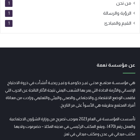
من نحن
1
الرؤية والرسالة
1
القيم والمبادئ
1
عن مؤسسة نعمة
هي مؤسســة مجتمــع مدنــي غيــر حكوميــة وغيــر ربحيــة أنشأت في ذروة الاحتياج
الإنساني والأزمة الحادة التي يمر بها الشعب اليمني نتيجة الأثار الناتجة عن الحرب التي
فاقمت الوضع الاقتصادي والاجتماعي والصحي والبيئي والتعليمي وزادت من معاناة
أفراد المجتمع بطريقه هي الأسوأ على مر التاريخ.
تأسست المؤسسة في العام 2023 بموجب تصريح من وزارة الشؤون الاجتماعية
والعمل رقم (470) ، ويقع المكتب الرئيسي في مدينه المكلا – حضرموت ولديها
مكتب ميداني في عدن ومكتب ميداني في تعز.