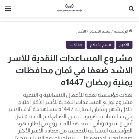
بحث عن
الق
الرئيسية
/
قسم الاعلام
/
الأخبار
الأخبار
قسم الاعلام
مقالات
مشروع المساعدات النقدية للأسر
الاشد ضعفا في ثمان محافظات
يمنية رمضان 1447ه
نفذت مؤسسة نعمة للأعمال الانسانتية و التنمية
مشروع توزيع المساعدات النقدية للأسر الأكثر احتياجا
خلال شهر رمضان المبارك 1447ه مستهدفة آلاف الاسر
في محافضات حضرموت،عدن،الضالع،لحج،الحديدة،تعز،
أبين و شبوه ويأتي تنفيذ هذا المشروع في إطار جهود
المؤسسة الانسانية للتخفيف من معاناة الاسر الأكثر
ضعفا ومساعدتهم على تلبية احتياجتهم الاساسة خلال