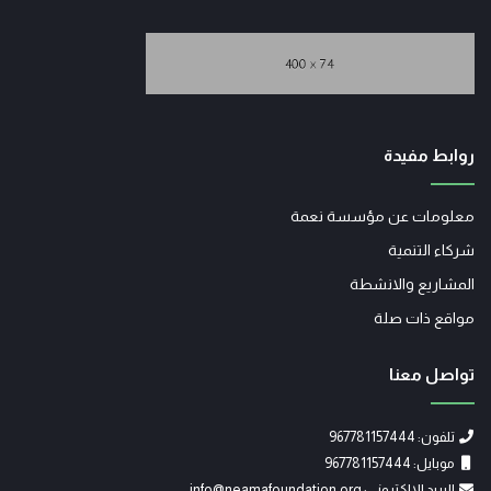
روابط مفيدة
معلومات عن مؤسسة نعمة
شركاء التنمية
المشاريع والانشطة
مواقع ذات صلة
تواصل معنا
تلفون: 967781157444
موبايل: 967781157444
البريد الالكتروني: info@neamafoundation.org