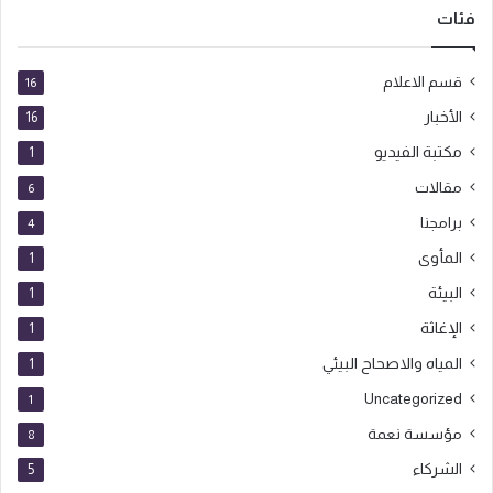
فئات
قسم الاعلام
16
الأخبار
16
مكتبة الفيديو
1
مقالات
6
برامجنا
4
المأوى
1
البيئة
1
الإغاثة
1
المياه والاصحاح البيئي
1
Uncategorized
1
مؤسسة نعمة
8
الشركاء
5