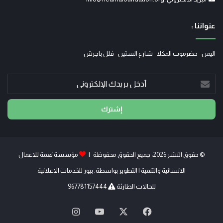
عنواننا :
اليمن - حضرموت المكلا - شارع الستين - فلل باجرش
أدخل
بريدك
الإلكتروني
© حقوق النشر 2026، جميع الحقوق محفوظة |
مؤسسة نعمة للاعمال
الانسانية والتنمية
| التطوير بواسطة:
بيور للخدمات الاعلانية
للحالات الطارئة
967781157444
X
فيسبوك
يوتيوب
انستقرام