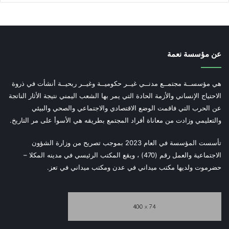
عن مؤسسة نعمة
هي مؤسســة مجتمــع مدنــي غيــر حكوميــة وغيــر ربحيــة أنشأت في ذروة
الاحتياج الإنساني والأزمة الحادة التي يمر بها الشعب اليمني نتيجة الأثار الناتجة
عن الحرب التي فاقمت الوضع الاقتصادي والاجتماعي والصحي والبيئي
والتعليمي وزادت من معاناة أفراد المجتمع بطريقه هي الأسوأ على مر التاريخ.
تأسست المؤسسة في العام 2023 بموجب تصريح من وزارة الشؤون
الاجتماعية والعمل رقم (470) ، ويقع المكتب الرئيسي في مدينه المكلا –
حضرموت ولديها مكتب ميداني في عدن ومكتب ميداني في تعز.