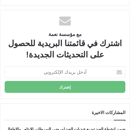
مع مؤسسة نعمة
اشترك في قائمتنا البريدية للحصول
على التحديثات الجديدة!
أ
د
خ
ل
ب
ر
ي
د
المشاركات الاخيرة
ك
ا
ضمن انشطة العيد توزيع عيديات العيد لمرضى السرطان، للايتام , والاطفال