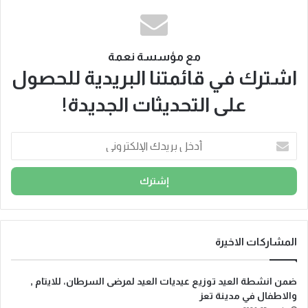
مع مؤسسة نعمة
اشترك في قائمتنا البريدية للحصول
على التحديثات الجديدة!
أ
د
خ
ل
ب
ر
ي
د
المشاركات الاخيرة
ك
ا
ضمن انشطة العيد توزيع عيديات العيد لمرضى السرطان، للايتام ,
ل
والاطفال في مدينة تعز
إ