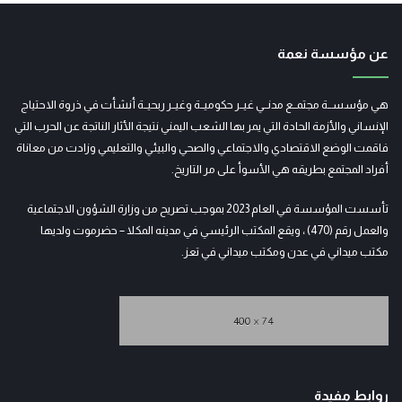
عن مؤسسة نعمة
هي مؤسســة مجتمــع مدنــي غيــر حكوميــة وغيــر ربحيــة أنشأت في ذروة الاحتياج
الإنساني والأزمة الحادة التي يمر بها الشعب اليمني نتيجة الأثار الناتجة عن الحرب التي
فاقمت الوضع الاقتصادي والاجتماعي والصحي والبيئي والتعليمي وزادت من معاناة
أفراد المجتمع بطريقه هي الأسوأ على مر التاريخ.
تأسست المؤسسة في العام 2023 بموجب تصريح من وزارة الشؤون الاجتماعية
والعمل رقم (470) ، ويقع المكتب الرئيسي في مدينه المكلا – حضرموت ولديها
مكتب ميداني في عدن ومكتب ميداني في تعز.
روابط مفيدة